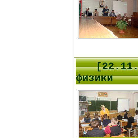
[22.11
физики