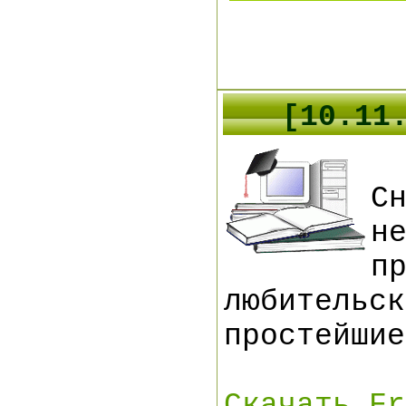
[
10
.1
1
С
н
п
любительс
простейши
Скачать Fr