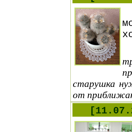
м
х
т
пр
старушка ну
от приближа
[11.07.