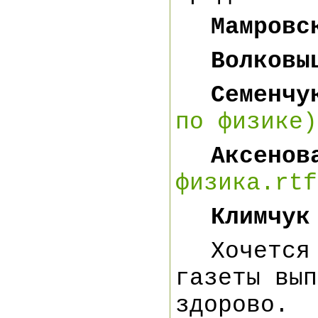
Мамровс
Волковы
Семенчу
по физике)
Аксенов
физика.rtf
Климчук
Хочется
газеты вып
здоро