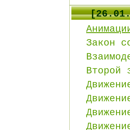
[
26
.01
Анимаци
Закон с
Взаимод
Второй 
Движени
Движени
Движени
Движени