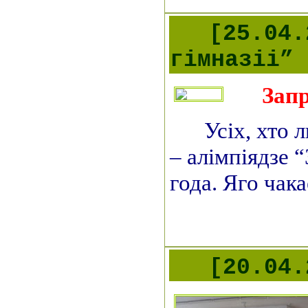
[25.04.
гімназіі”
Зап
Усіх, хто 
– алімпіядзе 
года. Яго чака
[20.04.