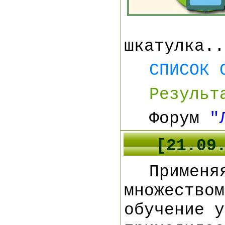
шкатулка..
СПИСОК 
Результ
Форум
"
[
21
.0
9
Примен
множество
обучение у