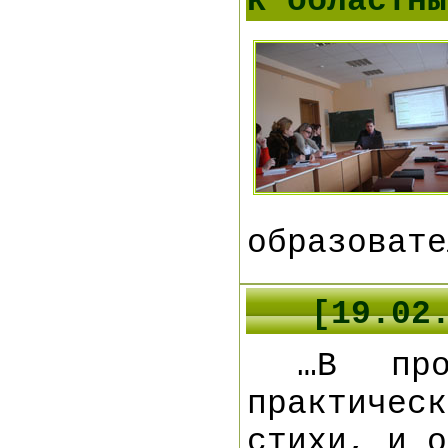
к областны
образовате
[19.02
…В про
практичес
стихи, и о