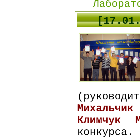
Лаборат
[1
7
.01
(руководи
Михальчик
Климчук 
конкурса.