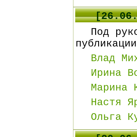
[
26
.0
6
Под рук
публикации
Влад Ми
Ирина В
Марина 
Настя Я
Ольга К