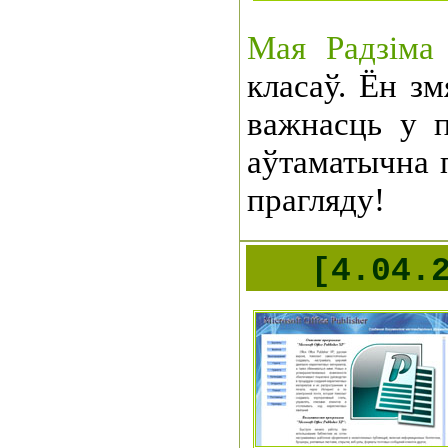
Мая Радзіма
класаў. Ён з
важнасць у п
аўтаматычна 
прагляду!
[4.04.