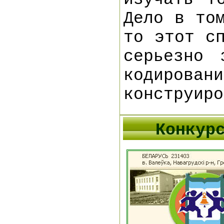
Дело в то
то этот с
серьезно 
кодирова
конструир
Конку