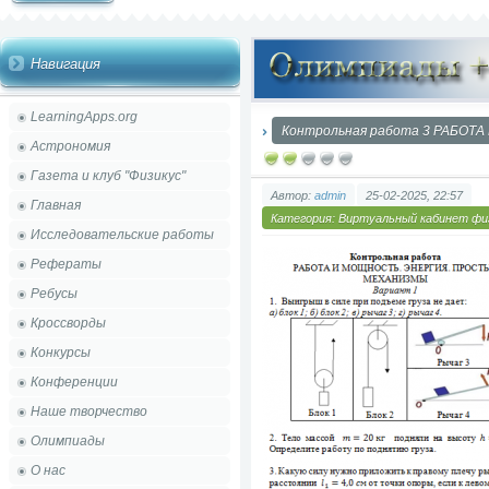
Навигация
LearningApps.org
Контрольная работа 3 РАБО
Астрономия
Газета и клуб "Физикус"
Автор:
admin
25-02-2025, 22:57
Главная
Категория:
Виртуальный кабинет фи
Исследовательские работы
Рефераты
Ребусы
Кроссворды
Конкурсы
Конференции
Наше творчество
Олимпиады
О нас