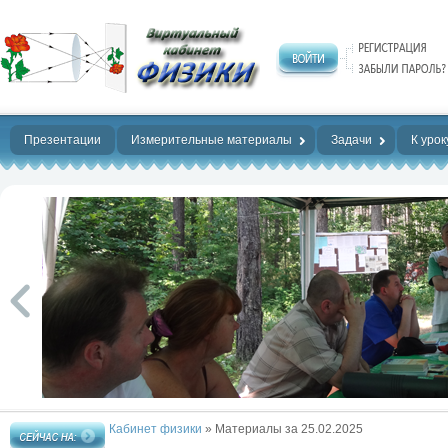
Нет предела
совершенству!
Презентации
Измерительные материалы
Задачи
К урок
Кабинет физики
» Материалы за 25.02.2025