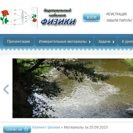
Нет предела
совершенству!
Презентации
Измерительные материалы
Задачи
К урок
Кабинет физики
» Материалы за 20.09.2023