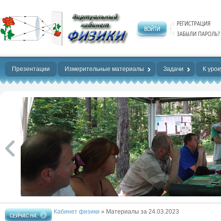
Нет предела
совершенству!
Презентации
Измерительные материалы
Задачи
К урок
Кабинет физики
» Материалы за 24.03.2023