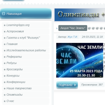
Навигация
LearningApps.org
Акция "Час Земли"
Астрономия
Автор:
Жук Т.И.
24-03-2023, 11:18
Газета и клуб "Физикус"
Главная
2
Исследовательские работы
а
Рефераты
з
Ребусы
Кроссворды
Конкурсы
Конференции
Просмотров: 387
Наше творчество
Олимпиады
О нас