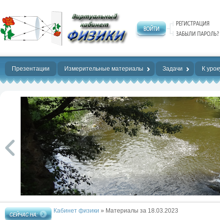
Нет предела
совершенству!
Презентации
Измерительные материалы
Задачи
К урок
Кабинет физики
» Материалы за 18.03.2023