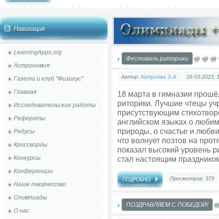
Навигация
LearningApps.org
Фестиваль риторики
Астрономия
Автор:
Котусева Э.А.
18-03-2023, 
Газета и клуб "Физикус"
Главная
18 марта в гимназии прош
риторики. Лучшие чтецы у
Исследовательские работы
присутствующим стихотворе
Рефераты
английском языках о люби
природы, о счастье и любви
Ребусы
что волнует поэтов на прот
Кроссворды
показал высокий уровень р
Конкурсы
стал настоящим праздником
Конференции
Просмотров: 379
Наше творчество
Олимпиады
ПОЗДРАВЛЯЕМ С ПОБЕДОЙ!
О нас