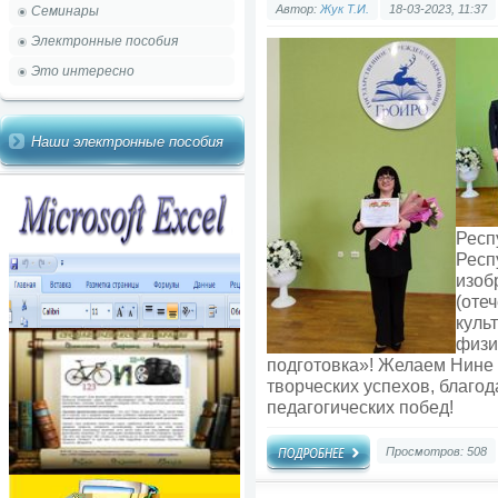
Автор:
Жук Т.И.
18-03-2023, 11:37
Семинары
Электронные пособия
Это интересно
Наши электронные пособия
Респ
Респ
изоб
(оте
куль
физи
подготовка»! Желаем Нине 
творческих успехов, благо
педагогических побед!
Просмотров: 508