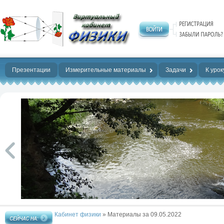
Нет предела
совершенству!
Презентации
Измерительные материалы
Задачи
К урок
Кабинет физики
» Материалы за 09.05.2022