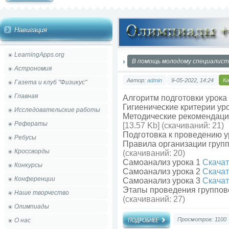
Навигация
LearningApps.org
В помощь молодому специалист
Астрономия
Автор:
admin
9-05-2022, 14:24
К
Газета и клуб "Физикус"
Главная
Алгоритм подготовки урока
Гигиенические критерии ур
Исследовательские работы
Методические рекомендаци
Рефераты
[13.57 Kb] (cкачиваний: 21)
Подготовка к проведению 
Ребусы
Правила организации груп
Кроссворды
(cкачиваний: 20)
Самоанализ урока 1
Скачат
Конкурсы
Самоанализ урока 2
Скачат
Конференции
Самоанализ урока 3
Скачат
Этапы проведения группо
Наше творчество
(cкачиваний: 27)
Олимпиады
Просмотров: 1100
О нас