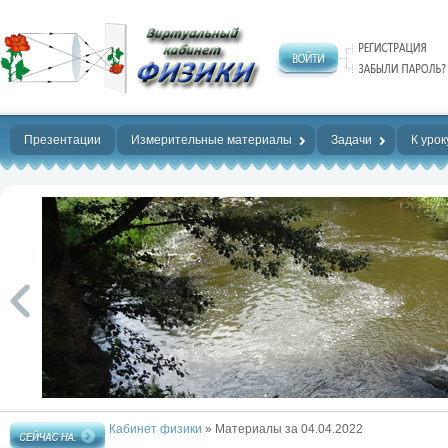
Нет предела
совершенству!
Презентации
Измерительные материалы
Задачи
К урок
Кабинет физики
» Материалы за 04.04.2022