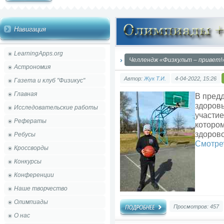
Навигация
LearningApps.org
Челлендж «Физкульт – привет!
Астрономия
Автор:
Жук Т.И.
4-04-2022, 15:26
Газета и клуб "Физикус"
Главная
В пред
здоровь
Исследовательские работы
участие
Рефераты
котором
здоров
Ребусы
Смотре
Кроссворды
Конкурсы
Конференции
Наше творчество
Олимпиады
Просмотров: 457
О нас