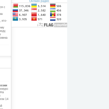
Онлайн радио
ся с
ва
 кто-
ему
еду,
е
овека
оэзии
онкурс
 На
я
или 14
ый