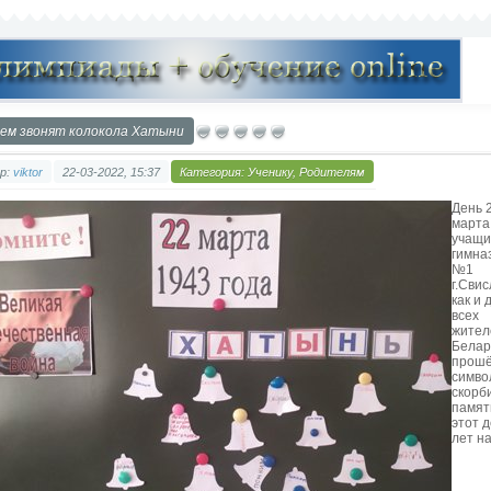
чем звонят колокола Хатыни
р:
viktor
22-03-2022, 15:37
Категория:
Ученику
,
Родителям
День 
марта
учащи
гимна
№1
г.Свис
как и 
всех
жител
Белар
прошё
симво
скорб
памят
этот д
лет н