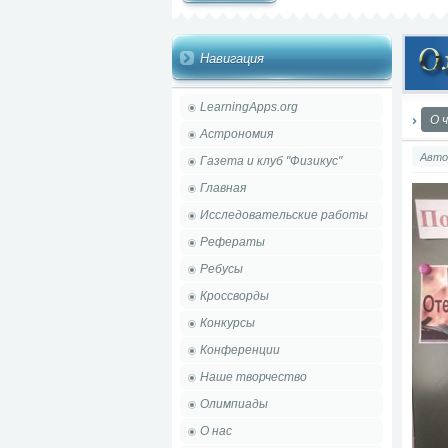
Навигация
LearningApps.org
О 
Астрономия
Авто
Газета и клуб "Физикус"
Главная
Исследовательские работы
Рефераты
Ребусы
Кроссворды
Конкурсы
Конференции
Наше творчество
Олимпиады
О нас