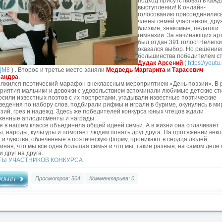
подход присутствовал в кажд
выступлении! К онлайн-
голосованию присоединились
члены семей участников, друз
близкие, знакомые, педагоги
гимназии. За начинающих ар
был отдан 391 голос! Нелегк
оказался выбор. Но решение
большинства победителем с
Дудак Арсений
(
https://youtu
jM8
) . Второе и третье место заняли
Медведь Маргарита
и
Тарасевич
сандра
.
лжился поэтический марафон внеклассным мероприятием «День поэзии». В 
риятия мальчики и девочки с удовольствием вспоминали любимые детские ст
осили известных поэтов с их портретами, угадывали известные поэтические
ведения по набору слов, подбирали рифмы и играли в буриме, окунулись в ми
зий, грез и надежд. Здесь же победителей конкурса юных чтецов ждали
женные аплодисменты и награды.
я в нашем классе объединила общей идеей семьи. А в жизни она сплачивает
ы, народы, культуры и помогает людям понять друг друга. На протяжении веко
 и чувства, облеченные в поэтическую форму, проникают в сердца людей,
иная, что мы все одна большая семья и что мы, такие разные, на самом деле
 друг на друга.
ТЫ УЧАСТНИКОВ КОНКУРСА
Просмотров: 504
Комментариев: 0