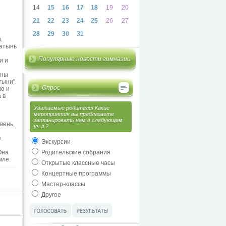
14
15
16
17
18
19
20
21
22
23
24
25
26
27
28
29
30
31
.
Хатынь
Популярные новости гимназии
и и
йны
тыни".
Опрос
но и
 в
Уважаемые родители! Какие
мероприятия вы предлагаете
й
запланировать нам в следующем
вень,
уч.г.?
е
Экскурсии
Она
Родительские собрания
мле.
Открытые классные часы
Концертные программы
Мастер-классы
Другое