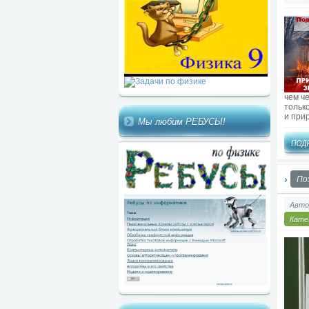
чем ч
тольк
и при
Мы любим РЕБУСЫ!
По
Авто
Кате