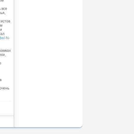
ом
 все
ья,
тистов
им
м
тал
.be/-N-
рамках
ихи,
р
в
 очень