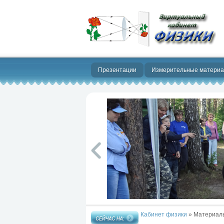
Нет предела
совершенству!
Презентации
Измерительные матери
Кабинет физики
» Материалы