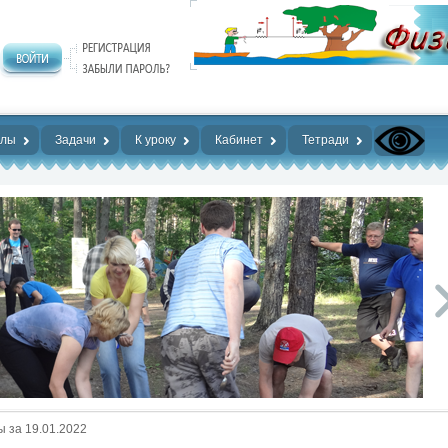
алы
Задачи
К уроку
Кабинет
Тетради
 за 19.01.2022