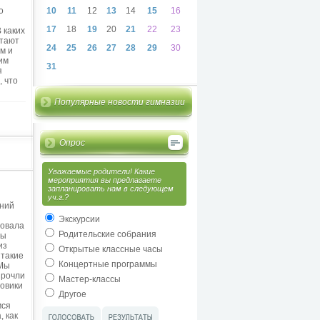
о
10
11
12
13
14
15
16
17
18
19
20
21
22
23
 каких
отают
24
25
26
27
28
29
30
м и
им
31
я
, что
Популярные новости гимназии
Опрос
Уважаемые родители! Какие
мероприятия вы предлагаете
запланировать нам в следующем
уч.г.?
мний
Экскурсии
довала
Родительские собрания
мы
из
Открытые классные часы
 такие
Концертные программы
 Мы
прочли
Мастер-классы
говики
Другое
мся
, как