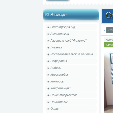
Навигация
LearningApps.org
Сп
Астрономия
Авто
Газета и клуб "Физикус"
Кате
Главная
Исследовательские работы
Рефераты
Ребусы
Кроссворды
Конкурсы
Конференции
Наше творчество
Олимпиады
О нас