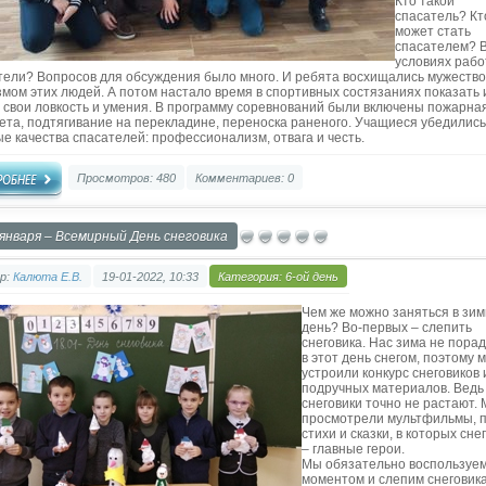
Кто такой
спасатель? Кт
может стать
спасателем? В
условиях раб
тели? Вопросов для обсуждения было много. И ребята восхищались мужество
змом этих людей. А потом настало время в спортивных состязаниях показать 
 свои ловкость и умения. В программу соревнований были включены пожарна
ета, подтягивание на перекладине, переноска раненого. Учащиеся убедились
ые качества спасателей: профессионализм, отвага и честь.
Просмотров: 480
Комментариев: 0
 января – Всемирный День снеговика
р:
Калюта Е.В.
19-01-2022, 10:33
Категория:
6-ой день
Чем же можно заняться в зи
день? Во-первых – слепить
снеговика. Нас зима не пора
в этот день снегом, поэтому 
устроили конкурс снеговиков 
подручных материалов. Ведь
снеговики точно не растают.
просмотрели мультфильмы, 
стихи и сказки, в которых сне
– главные герои.
Мы обязательно воспользуе
моментом и слепим снеговика