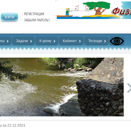
алы
Задачи
К уроку
Кабинет
Тетради
 за 21.12.2021