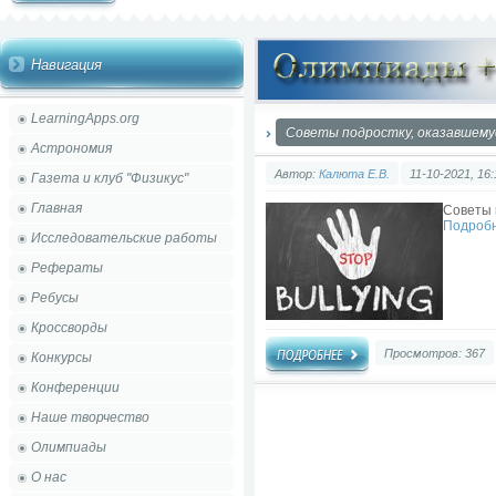
Навигация
LearningApps.org
Советы подростку, оказавшему
Астрономия
Автор:
Калюта Е.В.
11-10-2021, 16:
Газета и клуб "Физикус"
Главная
Советы 
Подроб
Исследовательские работы
Рефераты
Ребусы
Кроссворды
Просмотров: 367
Конкурсы
Конференции
Наше творчество
Олимпиады
О нас