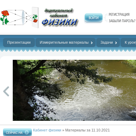
Нет предела
совершенству!
Презентации
Измерительные материалы
Задачи
К урок
Кабинет физики
» Материалы за 11.10.2021