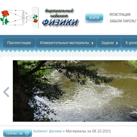
Нет предела
совершенству!
Презентации
Измерительные материалы
Задачи
К урок
Кабинет физики
» Материалы за 08.10.2021