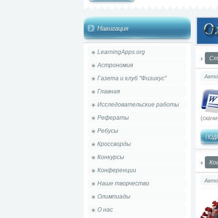
Навигация
LearningApps.org
Ст
Астрономия
Авто
Газета и клуб "Физикус"
Главная
Исследовательские работы
Рефераты
(cкачи
Ребусы
Кроссворды
Конкурсы
Ко
Конференции
Авто
Наше творчество
Олимпиады
О нас