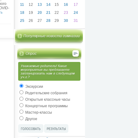
ного
11
12
13
14
15
16
17
OVID-
ть
18
19
20
21
22
23
24
25
26
27
28
29
30
31
Популярные новости гимназии
Опрос
Уважаемые родители! Какие
мероприятия вы предлагаете
запланировать нам в следующем
уч.г.?
Экскурсии
Родительские собрания
Открытые классные часы
Концертные программы
Мастер-классы
Другое