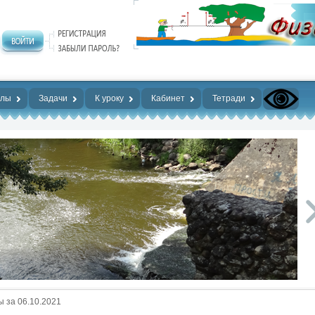
алы
Задачи
К уроку
Кабинет
Тетради
 за 06.10.2021