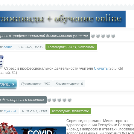
ресс в профессиональной деятельности учителя
р:
admin
6-10-2021, 15:35
Категория:
СППП
,
Педагогам
Стресс в профессиональной деятельности учителя
Скачать
[26.5 Kb]
ваний: 31)
Просмотров: 1979
Комментариев: 0
вид в вопросах и ответах
р:
Жук Т.И.
6-10-2021, 11:00
Категория:
Экспонаты
Серия видеороликов Министерства
здравоохранения Республики Беларус
«Ковид в вопросах и ответах», посвящ
вопросам вакцинации против COVID-19