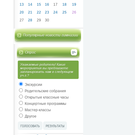
13
14
15
16
17
18
19
20
21
22
23
24
25
26
27
28
29
30
Популярные новости гимназии
Опрос
Уважаемые родители! Какие
мероприятия вы предлагаете
запланировать нам в следующем
уч.г.?
Экскурсии
Родительские собрания
Открытые классные часы
Концертные программы
Мастер-классы
Другое