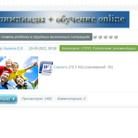
к помочь ребёнку в трудных жизненных ситуациях
р:
Калюта Е.В.
10-09-2021, 09:58
Категория:
СППП
,
Родителям: рекомендации
Скачать
[76.5 Kb] (cкачиваний: 36)
Просмотров: 1482
Комментариев: 0