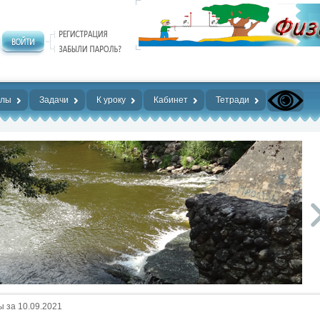
алы
Задачи
К уроку
Кабинет
Тетради
 за 10.09.2021