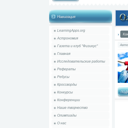
Навигация
LearningApps.org
Ка
Астрономия
Авто
Газета и клуб "Физикус"
Главная
Исследовательские работы
Рефераты
Ребусы
Кроссворды
Конкурсы
Конференции
Наше творчество
Олимпиады
О нас