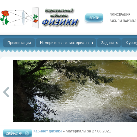
Нет предела
совершенству!
Презентации
Измерительные материалы
Задачи
К урок
Кабинет физики
» Материалы за 27.08.2021