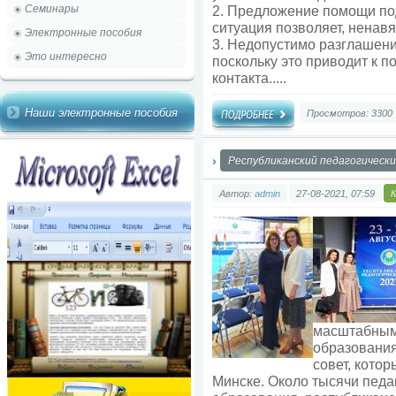
Семинары
2. Предложение помощи под
ситуация позволяет, ненав
Электронные пособия
3. Недопустимо разглашен
Это интересно
поскольку это приводит к 
контакта.....
Наши электронные пособия
Просмотров: 3300
Республиканский педагогически
Автор:
admin
27-08-2021, 07:59
масштабным
образования
совет, котор
Минске. Около тысячи педа