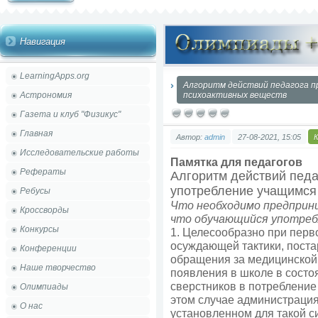
Навигация
LearningApps.org
Алгоритм действий педагога п
Астрономия
психоактивных веществ
Газета и клуб "Физикус"
Главная
Автор:
admin
27-08-2021, 15:05
Исследовательские работы
Памятка для педагогов
Рефераты
Алгоритм действий педа
употребление учащимся
Ребусы
Что необходимо предприни
Кроссворды
что обучающийся употре
Конкурсы
1. Целесообразно при перв
осуждающей тактики, поста
Конференции
обращения за медицинской
Наше творчество
появления в школе в состо
сверстников в потребление
Олимпиады
этом случае администрация
О нас
установленном для такой с