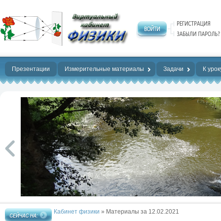
Нет предела
совершенству!
Презентации
Измерительные материалы
Задачи
К урок
Кабинет физики
» Материалы за 12.02.2021