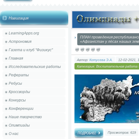
Навигация
LearningApps.org
ПЛАН проведения республиканс
Астрономия
«Афганістан у лёсах нашых земл
Газета и клуб "Физикус"
Главная
Автор:
Котусева Э.А.
12-02-2021, 
Исследовательские работы
Категория:
Воспитательная работа
Рефераты
Ребусы
Кроссворды
Конкурсы
Конференции
Наше творчество
Олимпиады
Просмотров: 619
О нас