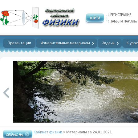
Нет предела
совершенству!
Презентации
Измерительные материалы
Задачи
К урок
Кабинет физики
» Материалы за 24.01.2021