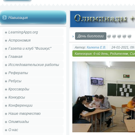
Навигация
LearningApps.org
День биологии
Астрономия
Автор:
Калюта Е.В.
24-01-2021, 09
Газета и клуб "Физикус"
Категория:
6-ой день
,
Родителям
,
Син
Главная
Исследовательские работы
Рефераты
Ребусы
Кроссворды
Конкурсы
Конференции
Наше творчество
Олимпиады
О нас