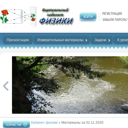
Нет предела
совершенству!
Презентации
Измерительные материалы
Задачи
К урок
Кабинет физики
» Материалы за 02.11.2020