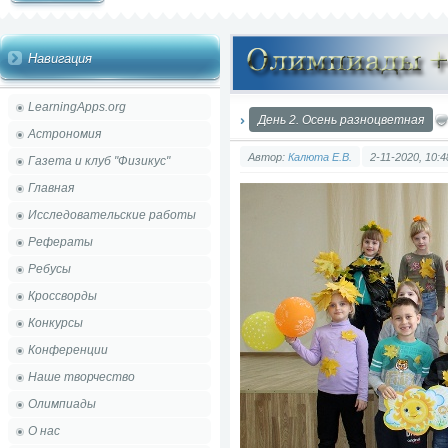
Навигация
LearningApps.org
День 2. Осень разноцветная
Астрономия
Автор:
Калюта Е.В.
2-11-2020, 10:4
Газета и клуб "Физикус"
Главная
Исследовательские работы
Рефераты
Ребусы
Кроссворды
Конкурсы
Конференции
Наше творчество
Олимпиады
О нас