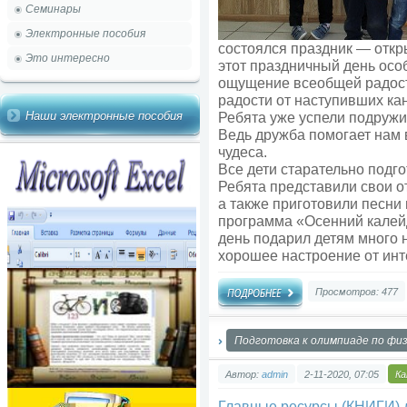
Семинары
Электронные пособия
состоялся праздник — откр
Это интересно
этот праздничный день осо
ощущение всеобщей радости
радости от наступивших кан
Наши электронные пособия
Ребята уже успели подружит
Ведь дружба помогает нам 
чудеса.
Все дети старательно подг
Ребята представили свои 
а также приготовили песни
программа «Осенний калей
день подарил детям много 
хорошее настроение от инт
Просмотров: 477
Подготовка к олимпиаде по фи
Автор:
admin
2-11-2020, 07:05
Ка
Главные ресурсы (КНИГИ) д