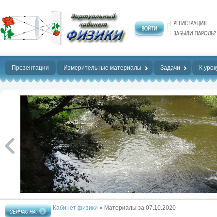
Нет предела
совершенству!
Презентации
Измерительные материалы
Задачи
К урок
Кабинет физики
» Материалы за 07.10.2020