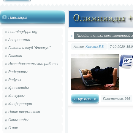
Навигация
LearningApps.org
Профилактика компьютерной 
Астрономия
Автор:
Калюта Е.В.
7-10-2020, 15:0
Газета и клуб "Физикус"
Главная
Исследовательские работы
Рефераты
Ребусы
Кроссворды
Конкурсы
Просмотров: 966
Конференции
Наше творчество
Олимпиады
О нас