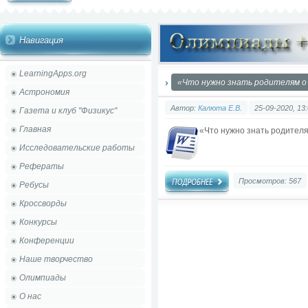
Навигация
LearningApps.org
«Что нужно знать родителям о
Астрономия
Автор:
Калюта Е.В.
25-09-2020, 13
Газета и клуб "Физикус"
Главная
«Что нужно знать родител
Исследовательские работы
Рефераты
Просмотров: 567
Ребусы
Кроссворды
Конкурсы
Конференции
Наше творчество
Олимпиады
О нас