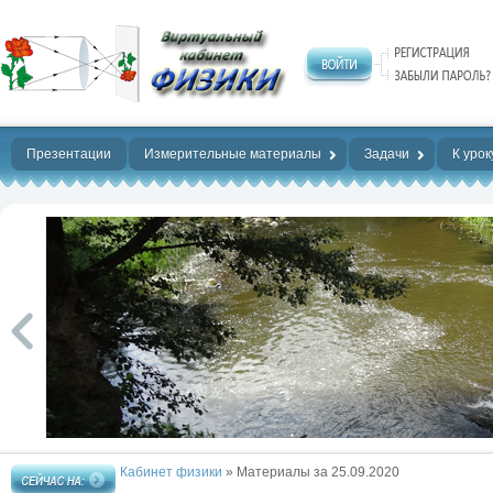
Нет предела
совершенству!
Презентации
Измерительные материалы
Задачи
К урок
Кабинет физики
» Материалы за 25.09.2020