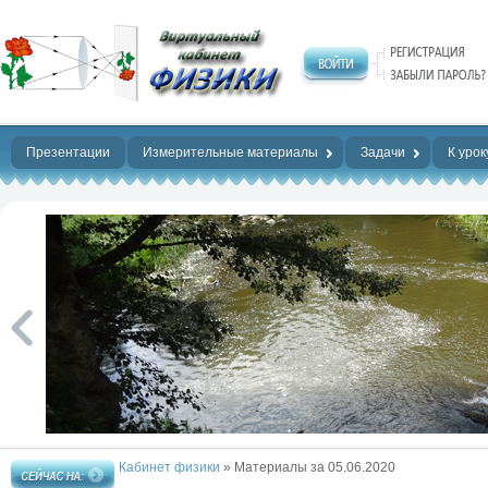
Нет предела
совершенству!
Презентации
Измерительные материалы
Задачи
К урок
Кабинет физики
» Материалы за 05.06.2020