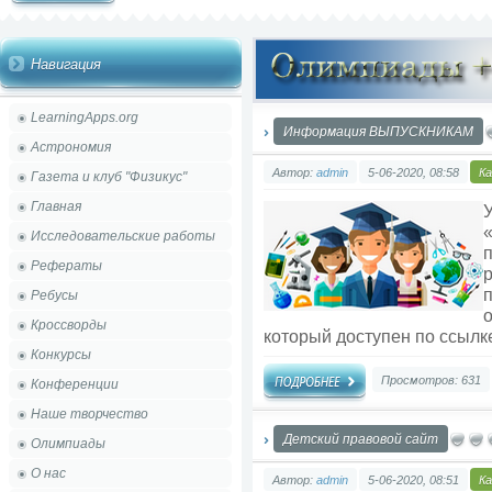
Навигация
LearningApps.org
Информация ВЫПУСКНИКАМ
Астрономия
Автор:
admin
5-06-2020, 08:58
К
Газета и клуб "Физикус"
Главная
Исследовательские работы
Рефераты
Ребусы
Кроссворды
который доступен по ссыл
Конкурсы
Просмотров: 631
Конференции
Наше творчество
Детский правовой сайт
Олимпиады
О нас
Автор:
admin
5-06-2020, 08:51
К