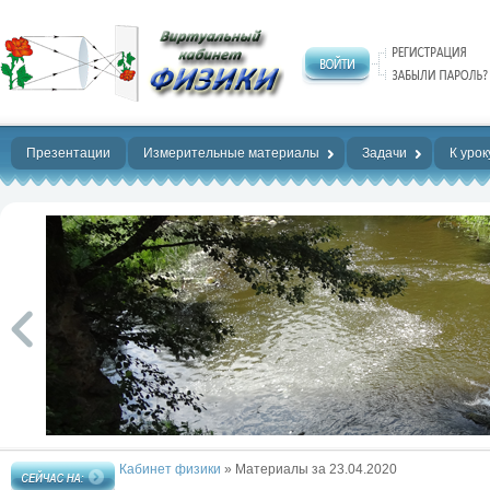
Нет предела
совершенству!
Презентации
Измерительные материалы
Задачи
К урок
Кабинет физики
» Материалы за 23.04.2020