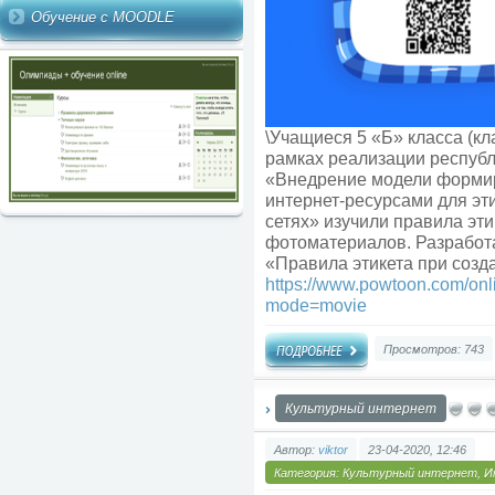
Обучение с MOODLE
\Учащиеся 5 «Б» класса (кл
рамках реализации республ
«Внедрение модели формир
интернет-ресурсами для эт
сетях» изучили правила эти
фотоматериалов. Разработа
«Правила этикета при созд
https://www.powtoon.com/onl
mode=movie
Просмотров: 743
Культурный интернет
Автор:
viktor
23-04-2020, 12:46
Категория:
Культурный интернет
,
И