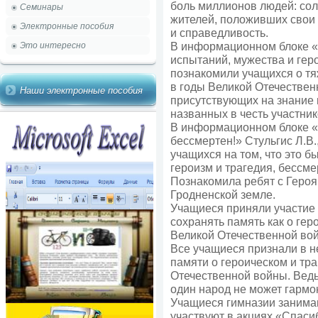
боль миллионов людей: сол
Семинары
жителей, положивших свои 
Электронные пособия
и справедливость.
В информационном блоке «
Это интересно
испытаний, мужества и гер
познакомили учащихся о тя
в годы Великой Отечествен
Наши электронные пособия
присутствующих на знание 
названных в честь участни
В информационном блоке «
бессмертен!» Стульгис Л.В.
учащихся на том, что это б
героизм и трагедия, бессм
Познакомила ребят с Геро
Гродненской земле.
Учащиеся приняли участие 
сохранять память как о гер
Великой Отечественной во
Все учащиеся признали в 
памяти о героическом и тр
Отечественной войны. Ведь
один народ не может гармо
Учащиеся гимназии занима
участвуют в акциях «Спаси