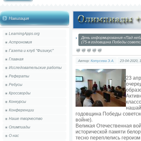
Навигация
LearningApps.org
День информирования «Пад неб
Астрономия
(75-я годовщина Победы советс
Газета и клуб "Физикус"
Главная
Автор:
Котусева Э.А.
23-04-2020, 
Исследовательские работы
Рефераты
23 ап
очере
Ребусы
образ
Кроссворды
Активн
класс
Конкурсы
нашай
Конференции
годовщина Победы советск
Наше творчество
войне).
Великая Отечественная вой
Олимпиады
исторической памяти белору
О нас
тесно переплелись героизм