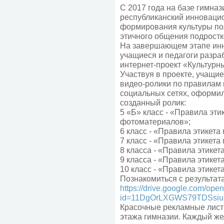
С 2017 года на базе гимна
республиканский инноваци
формирования культуры по
этичного общения подростк
На завершающем этапе инн
учащиеся и педагоги разра
интернет-проект «Культурн
Участвуя в проекте, учащи
видео-ролики по правилам 
социальных сетях, оформи
созданный ролик:
5 «Б» класс - «Правила эти
фотоматериалов»;
6 класс - «Правила этикета
7 класс - «Правила этикет
8 класса - «Правила этикет
9 класса - «Правила этикет
10 класс - «Правила этике
Познакомиться с результат
https://drive.google.com/ope
id=11DgOrLXGWS79TDSsiu
Красочные рекламные лист
этажа гимназии. Каждый ж