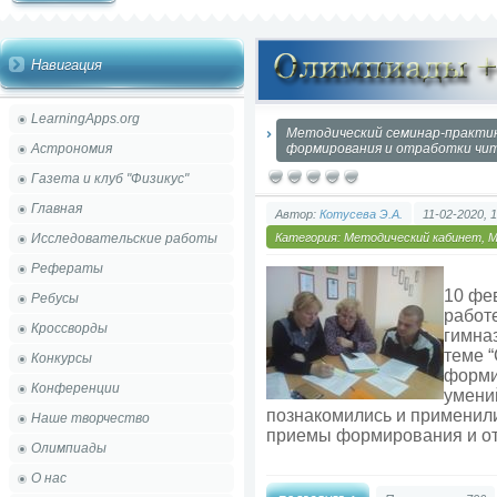
Навигация
LearningApps.org
Методический семинар-практи
Астрономия
формирования и отработки чит
Газета и клуб "Физикус"
Главная
Автор:
Котусева Э.А.
11-02-2020, 
Исследовательские работы
Категория:
Методический кабинет
,
М
Рефераты
10 фе
Ребусы
работ
Кроссворды
гимна
теме 
Конкурсы
форми
Конференции
умени
познакомились и применил
Наше творчество
приемы формирования и от
Олимпиады
О нас