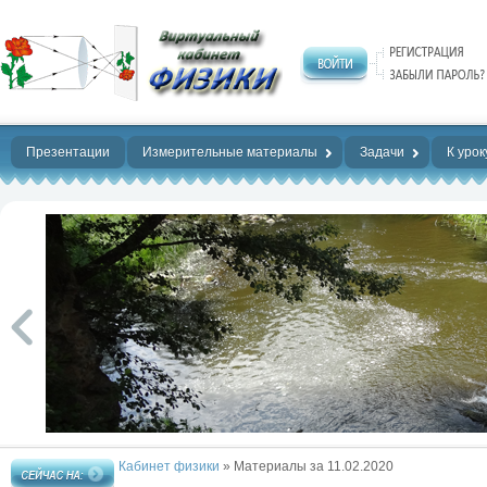
Нет предела
совершенству!
Презентации
Измерительные материалы
Задачи
К урок
Кабинет физики
» Материалы за 11.02.2020