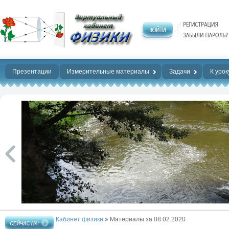
Нет предела
совершенству!
Презентации
Измерительные материалы
Задачи
К урок
Кабинет физики
» Материалы за 08.02.2020