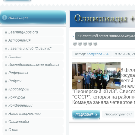
Навигация
LearningApps.org
Областной этап интеллектуаль
Астрономия
Газета и клуб "Физикус"
Автор:
Котусева Э.А.
8-02-2020, 2
Главная
Исследовательские работы
8 фев
Рефераты
госуд
детей
Ребусы
интел
Кроссворды
"Пионерский КВИЗ". Свисл
"СССР", которая на районно
Конкурсы
Команда заняла четвертое 
Конференции
Наше творчество
Просмотров: 677
Олимпиады
О нас