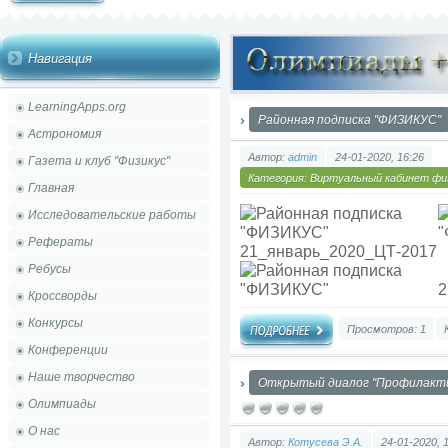
Навигация
LearningApps.org
Районная подписка "ФИЗИКУС"
Астрономия
Автор:
admin
24-01-2020, 16:26
Газета и клуб "Физикус"
Категория:
Виртуальный кабинет фи
Главная
Исследовательские работы
Рефераты
21_январь_2020_ЦТ-2017
Ребусы
2
Кроссворды
Конкурсы
Просмотров: 1
Конференции
Наше творчество
Открытый диалог "Профилакти
Олимпиады
О нас
Автор:
Котусева Э.А.
24-01-2020, 