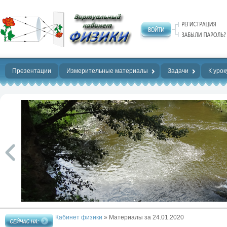
Нет предела
совершенству!
Презентации
Измерительные материалы
Задачи
К урок
Кабинет физики
» Материалы за 24.01.2020