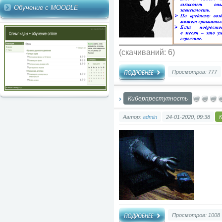
Обучение с MOODLE
(cкачиваний: 6)
Просмотров: 777
Киберпреступность
Автор:
admin
24-01-2020, 09:38
Просмотров: 1008