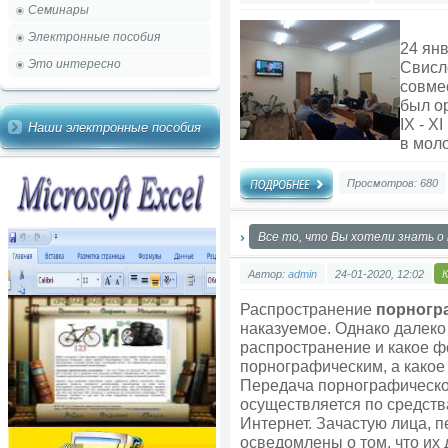
Семинары
Электронные пособия
24 янв
Это интересно
Свисл
совме
был о
IX - 
Наши электронные пособия
в мол
Просмотров: 680
Все то, что Вы хотели знать о
Автор:
admin
24-01-2020, 12:02
Распространение
порногр
наказуемое. Однако далеко 
распространение и какое ф
порнографическим, а какое 
Передача порнографическ
осуществляется по средств
Интернет. Зачастую лица,
осведомлены о том, что их