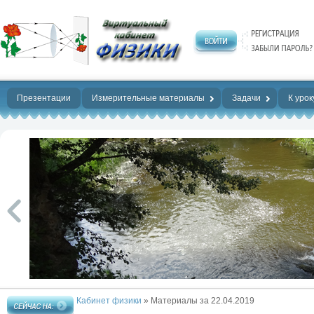
Нет предела
совершенству!
Презентации
Измерительные материалы
Задачи
К урок
Кабинет физики
» Материалы за 22.04.2019