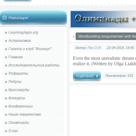
Навигация
LearningApps.org
Wordbuilding tonguetwister with the
Астрономия
Автор:
Лях О.И.
22-04-2019, 14:40
Газета и клуб "Физикус"
Главная
Even the most unrealistic dream c
realize it. (Written by Olga Liakh
Исследовательские работы
Рефераты
Просмотров: 533
Ребусы
Кроссворды
Конкурсы
Конференции
Наше творчество
Олимпиады
О нас