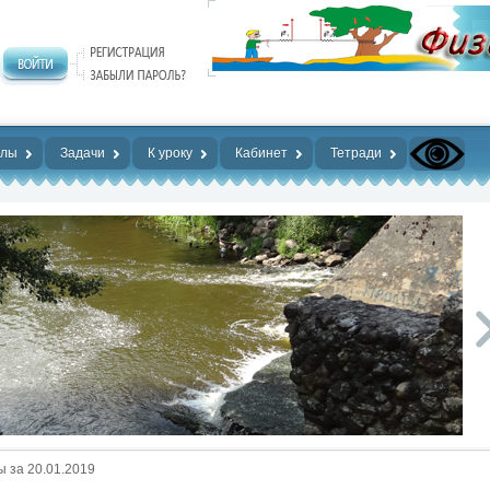
алы
Задачи
К уроку
Кабинет
Тетради
 за 20.01.2019