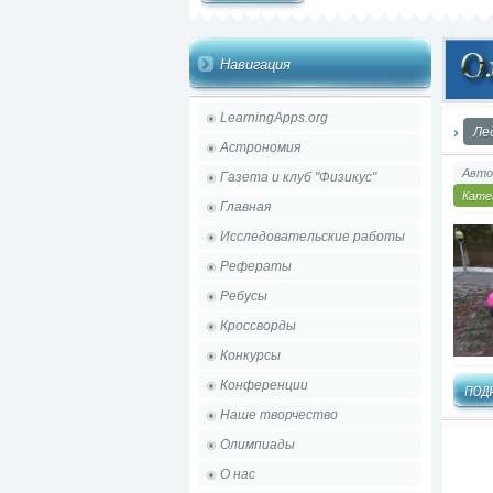
Навигация
LearningApps.org
Ле
Астрономия
Авто
Газета и клуб "Физикус"
Кате
Главная
Исследовательские работы
Рефераты
Ребусы
Кроссворды
Конкурсы
Конференции
Наше творчество
Олимпиады
О нас