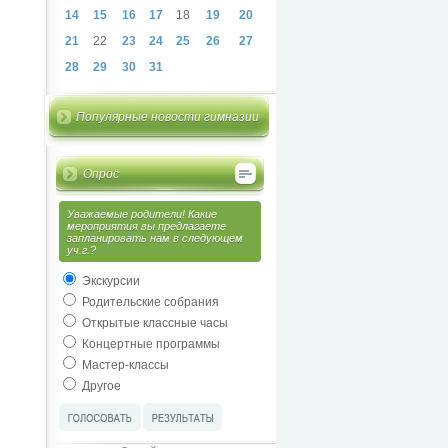
14
15
16
17
18
19
20
21
22
23
24
25
26
27
28
29
30
31
Популярные новости гимназии
Опрос
Уважаемые родители! Какие
мероприятия вы предлагаете
запланировать нам в следующем
уч.г.?
Экскурсии
Родительские собрания
Открытые классные часы
Концертные программы
Мастер-классы
Другое