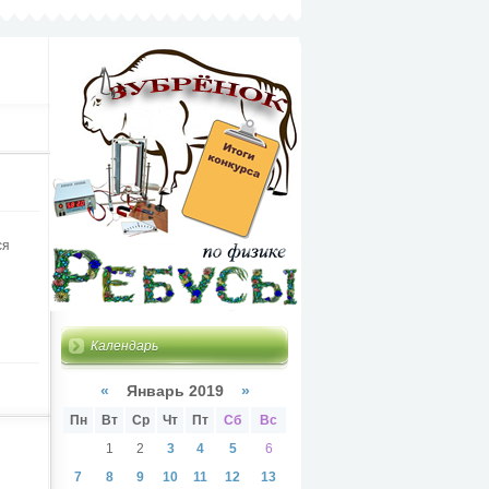
ся
Календарь
«
Январь 2019
»
Пн
Вт
Ср
Чт
Пт
Сб
Вс
1
2
3
4
5
6
7
8
9
10
11
12
13