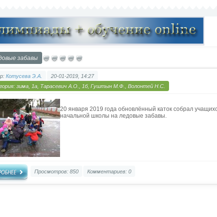
довые забавы
р:
Котусева Э.А.
20-01-2019, 14:27
гория:
зима
,
1а, Тарасевич А.О.
,
1б, Гуштын М.Ф.
,
Волонтей Н.С.
20 января 2019 года обновлённый каток собрал учащих
начальной школы на ледовые забавы.
Просмотров: 850
Комментариев: 0