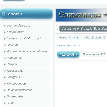
Навигация
LearningApps.org
Vocabulary on the topic "Education
Астрономия
Автор:
Лях О.И.
13-11-2018, 18:36
Газета и клуб "Физикус"
Главная
Learn new words!
Исследовательские работы
Просмотров: 657
Рефераты
Ребусы
Кроссворды
Конкурсы
Конференции
Наше творчество
Олимпиады
О нас