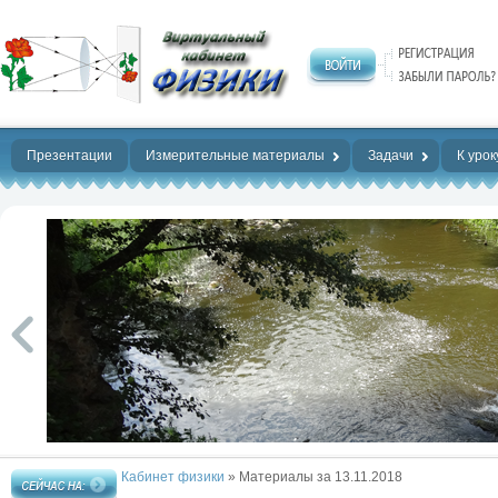
Нет предела
совершенству!
Презентации
Измерительные материалы
Задачи
К урок
Кабинет физики
» Материалы за 13.11.2018