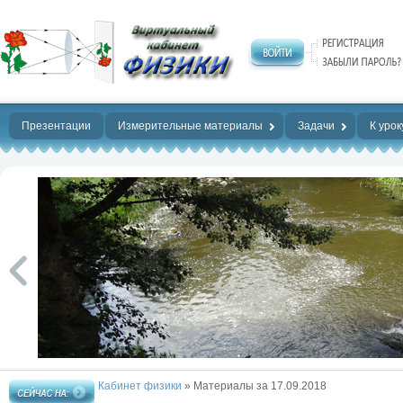
Нет предела
совершенству!
Презентации
Измерительные материалы
Задачи
К урок
Кабинет физики
» Материалы за 17.09.2018