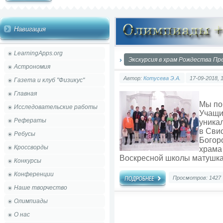
Навигация
LearningApps.org
Экскурсия в храм Рождества П
Астрономия
Автор:
Котусева Э.А.
17-09-2018, 
Газета и клуб "Физикус"
Главная
Мы по
Исследовательские работы
Учащи
Рефераты
уника
в Сви
Ребусы
Богор
Кроссворды
храма
Воскресной школы матушка
Конкурсы
Конференции
Просмотров: 1427
Наше творчество
Олимпиады
О нас