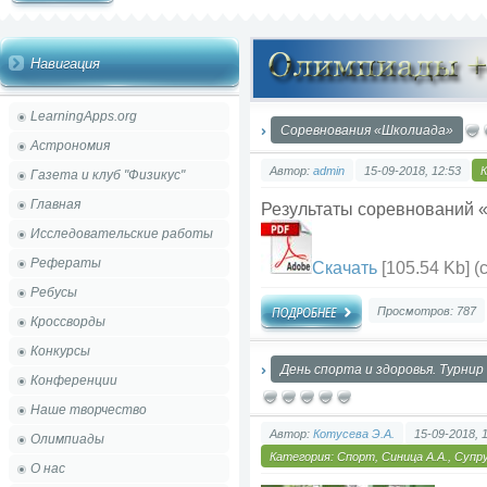
Навигация
LearningApps.org
Cоревнования «Школиада»
Астрономия
Автор:
admin
15-09-2018, 12:53
Газета и клуб "Физикус"
Главная
Результаты соревнований 
Исследовательские работы
Рефераты
Скачать
[105.54 Kb] (
Ребусы
Просмотров: 787
Кроссворды
Конкурсы
День спорта и здоровья. Турнир
Конференции
Наше творчество
Автор:
Котусева Э.А.
15-09-2018, 
Олимпиады
Категория:
Спорт
,
Синица А.А.
,
Супру
О нас