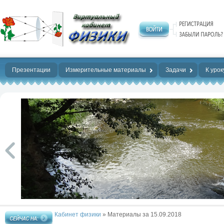
Нет предела
совершенству!
Презентации
Измерительные материалы
Задачи
К урок
Кабинет физики
» Материалы за 15.09.2018