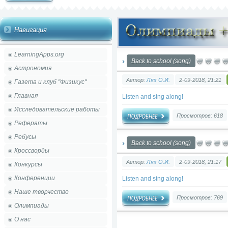
Навигация
LearningApps.org
Back to school (song)
Астрономия
Автор:
Лях О.И.
2-09-2018, 21:21
Газета и клуб "Физикус"
Главная
Listen and sing along!
Исследовательские работы
Просмотров: 618
Рефераты
Ребусы
Back to school (song)
Кроссворды
Автор:
Лях О.И.
2-09-2018, 21:17
Конкурсы
Конференции
Listen and sing along!
Наше творчество
Просмотров: 769
Олимпиады
О нас