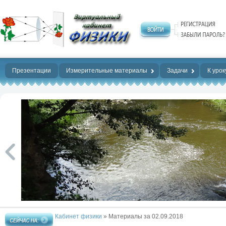
Нет предела
совершенству!
Презентации
Измерительные материалы
Задачи
К урок
Кабинет физики
» Материалы за 02.09.2018