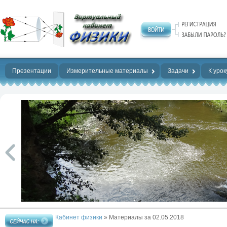
Нет предела
совершенству!
Презентации
Измерительные материалы
Задачи
К урок
Кабинет физики
» Материалы за 02.05.2018