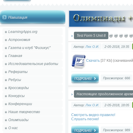
Навигация
LearningApps.org
Test Form 5 Unit 8
Астрономия
Автор:
Лях О.И.
2-05-2018, 19:35
Газета и клуб "Физикус"
Главная
Скачать
[37 Kb] (cкачиваний
Исследовательские работы
Рефераты
Просмотров: 666
Ребусы
Кроссворды
Настоящее продолженное время
Конкурсы
Конференции
Автор:
Лях О.И.
2-05-2018, 18:05
Наше творчество
Смотреть видео-правило!
Слушать песню!
Олимпиады
О нас
Просмотров: 989