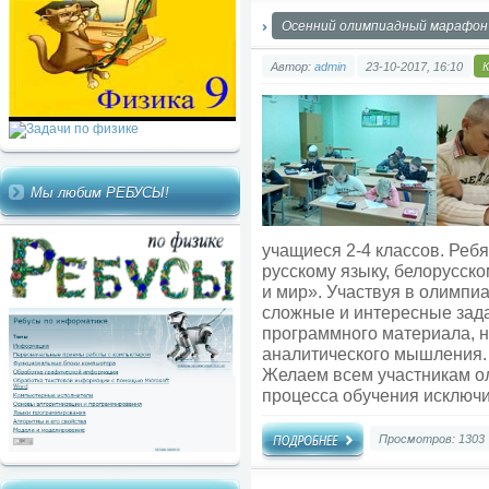
Oсенний олимпиадный марафон
Автор:
admin
23-10-2017, 16:10
Мы любим РЕБУСЫ!
учащиеся 2-4 классов. Ребя
русскому языку, белорусск
и мир». Участвуя в олимпи
сложные и интересные зада
программного материала, но
аналитического мышления.
Желаем всем участникам о
процесса обучения исключ
Просмотров: 1303