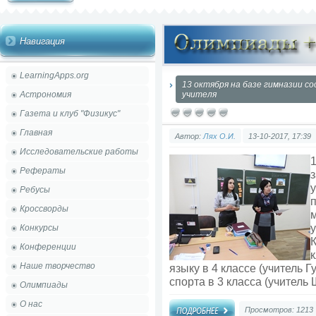
Навигация
LearningApps.org
13 октября на базе гимназии с
Астрономия
учителя
Газета и клуб "Физикус"
Главная
Автор:
Лях О.И.
13-10-2017, 17:39
Исследовательские работы
1
Рефераты
у
Ребусы
Кроссворды
у
Конкурсы
К
Конференции
к
Наше творчество
языку в 4 классе (учитель 
спорта в 3 класса (учитель 
Олимпиады
О нас
Просмотров: 1213