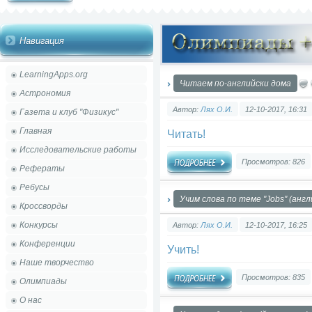
Навигация
LearningApps.org
Читаем по-английски дома
Астрономия
Автор:
Лях О.И.
12-10-2017, 16:31
Газета и клуб "Физикус"
Главная
Читать!
Исследовательские работы
Просмотров: 826
Рефераты
Ребусы
Учим слова по теме "Jobs" (англ
Кроссворды
Конкурсы
Автор:
Лях О.И.
12-10-2017, 16:25
Конференции
Учить!
Наше творчество
Просмотров: 835
Олимпиады
О нас