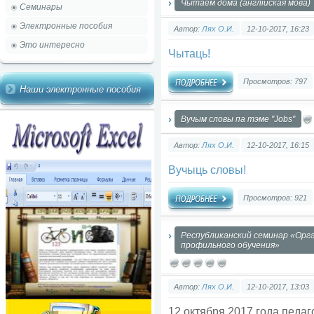
Чытаем дома (англійская мова)
Семинары
Электронные пособия
Автор:
Лях О.И.
12-10-2017, 16:23
Это интересно
Чытаць!
Просмотров: 797
Наши электронные пособия
Вучым словы па тэме "Jobs"
Автор:
Лях О.И.
12-10-2017, 16:15
Вучыць словы!
Просмотров: 921
Республиканский семинар «Орг
профильного обучения»
Автор:
Лях О.И.
12-10-2017, 13:03
12 октября 2017 года педаг