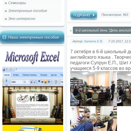
Семинары
Электронные пособия
Просмотров: 963
Это интересно
6-й школьный день "День англий
Наши электронные пособия
Автор:
Калюта Е.В.
7-10-2017, 12:1
7 октября в 6-й школьный д
английского языка . Творче
педагоги Супрун Е.П., Шит А
учащиеся 5-9 классов во в