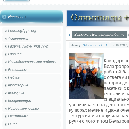
Навигация
LearningApps.org
Встреча в Белагропромбанке
Астрономия
Автор:
Здановская О.В.
7-10-2017,
Газета и клуб "Физикус"
Главная
Как здорово
Исследовательские работы
Белагропро
Рефераты
работой ба
с ответами
Ребусы
истории де
Кроссворды
пакетики с
Конкурсы
считали и 
специально
Конференции
увеличивает она действите
Наше творчество
купюрах мелкие и даже очен
экскурсии мы получили пам
Олимпиады
ручки с логотипом Белагро
О нас