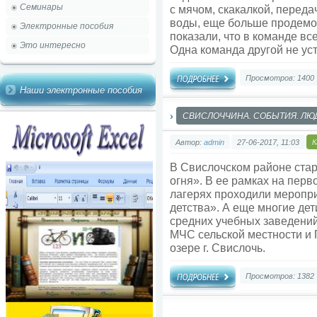
Семинары
с мячом, скакалкой, переда
воды, еще больше продемо
Электронные пособия
показали, что в команде вс
Это интересно
Одна команда другой не уст
Просмотров: 1400
Наши электронные пособия
СВИСЛОЧЧИНА. СОБЫТИЯ. ЛЮДИ
Автор:
admin
27-06-2017, 11:03
К
В Свислочском районе стар
огня». В ее рамках на перв
лагерях проходили меропр
детства». А еще многие де
средних учебных заведени
МЧС сельской местности и
озере г. Свислочь.
Просмотров: 1382