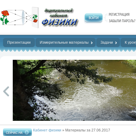
Нет предела
совершенству!
Презентации
Измерительные материалы
Задачи
К урок
Кабинет физики
» Материалы за 27.06.2017