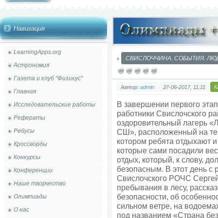
Навигация
LearningApps.org
СВИСЛОЧЧИНА. СОБЫТИЯ. ЛЮДИ. 
Астрономия
Газета и клуб "Физикус"
Автор:
admin
27-06-2017, 11:11
К
Главная
В завершении первого этап
Исследовательские работы
работники Свислочского ра
Рефераты
оздоровительный лагерь «
Ребусы
СШ», расположенный на те
котором ребята отдыхают 
Кроссворды
которые сами посадили вес
Конкурсы
отдых, который, к слову, д
безопасным. В этот день с
Конференции
Свислочского РОЧС Сергей
Наше творчество
пребывания в лесу, расска
безопасности, об особеннос
Олимпиады
сильном ветре, на водоемах
О нас
под названием «Страна без