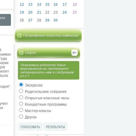
12
13
14
15
16
17
18
19
20
21
22
23
24
25
ина
26
27
28
29
30
Популярные новости гимназии
В
Опрос
рамках
Года
науки
Уважаемые родители! Какие
для
мероприятия вы предлагаете
ребят
запланировать нам в следующем
была
уч.г.?
Экскурсии
одня".
Родительские собрания
Открытые классные часы
лучил
Концертные программы
ша
Мастер-классы
Другое