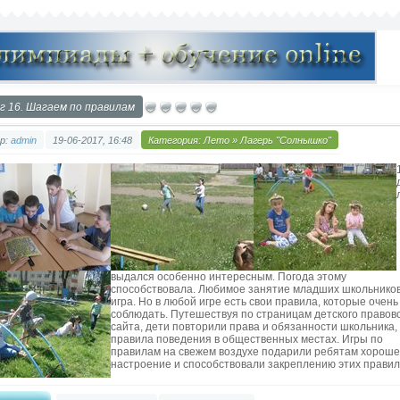
г 16. Шагаем по правилам
р:
admin
19-06-2017, 16:48
Категория:
Лето
»
Лагерь "Солнышко"
выдался особенно интересным. Погода этому
способствовала. Любимое занятие младших школьников
игра. Но в любой игре есть свои правила, которые очень
соблюдать. Путешествуя по страницам детского правов
сайта, дети повторили права и обязанности школьника,
правила поведения в общественных местах. Игры по
правилам на свежем воздухе подарили ребятам хорош
настроение и способствовали закреплению этих правил