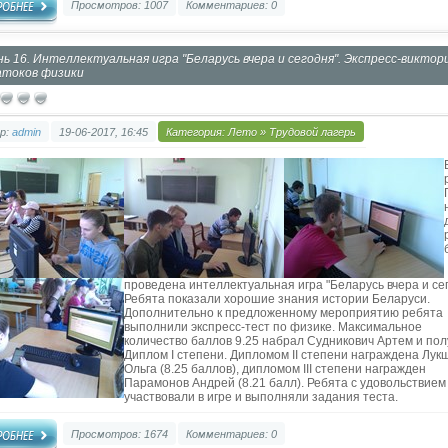
Просмотров: 1007
Комментариев: 0
нь 16. Интеллектуальная игра "Беларусь вчера и сегодня". Экспресс-виктор
атоков физики
р:
admin
19-06-2017, 16:45
Категория:
Лето
»
Трудовой лагерь
проведена интеллектуальная игра "Беларусь вчера и сег
Ребята показали хорошие знания истории Беларуси.
Дополнительно к предложенному мероприятию ребята
выполнили экспресс-тест по физике. Максимальное
количество баллов 9.25 набрал Судникович Артем и по
Диплом I степени. Дипломом II степени награждена Лук
Ольга (8.25 баллов), дипломом III степени награжден
Парамонов Андрей (8.21 балл). Ребята с удовольствием
участвовали в игре и выполняли задания теста.
Просмотров: 1674
Комментариев: 0