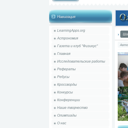
Навигация
LearningApps.org
Ша
Астрономия
Авто
Газета и клуб "Физикус"
Главная
Исследовательские работы
Рефераты
Ребусы
Кроссворды
Конкурсы
Конференции
Наше творчество
Олимпиады
О нас