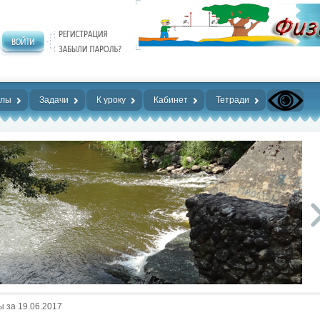
алы
Задачи
К уроку
Кабинет
Тетради
 за 19.06.2017