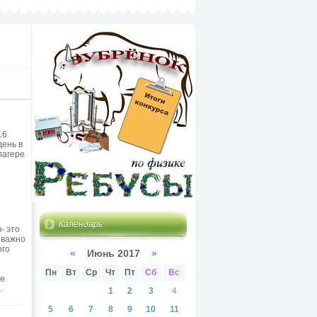
16
день в
лагере
Календарь
- это
 важно
ого
«
Июнь 2017
»
Пн
Вт
Ср
Чт
Пт
Сб
Вс
ее
.
1
2
3
4
5
6
7
8
9
10
11