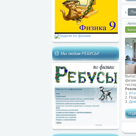
По
Авто
Кате
Мы любим РЕБУСЫ!
Выпус
физик
тести
Реком
1.
Ито
2. Под
3.
Дем