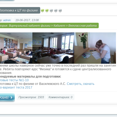
дготовка к ЦТ по физике
р:
admin
19-06-2017, 13:08
гория:
Виртуальный кабинет физики
»
Кабинет
»
Внеклассная работа
кники школы наверное сейчас уже точно в последний раз пришли на занятия
е. Ребята повторяют курс "Физика" и готовятся к сдаче централизованного
рования.
ендуемые материалы для подготовки:
говые тесты №1-10
готовка к ЦТ по физике от Василевского А.С.
Смотреть, скачать
о-вариант теста 2017
Просмотров: 1503
Комментариев: 0