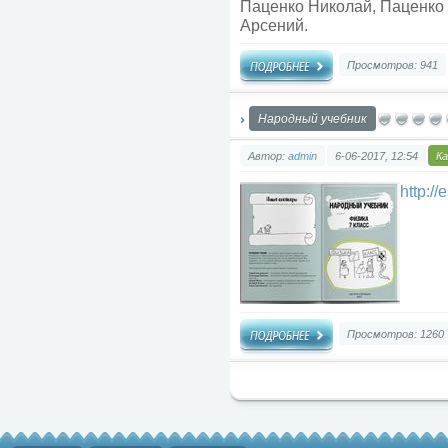
Паценко Николай, Паценко 
Арсений.
Просмотров: 941
Народный учебник
Автор:
admin
6-06-2017, 12:54
К
http:/
Просмотров: 1260