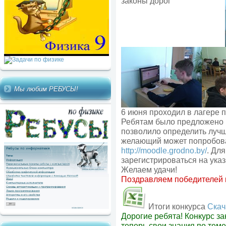
Мы любим РЕБУСЫ!
6 июня проходил в лагере 
Ребятам было предложено 
позволило определить лучш
желающий может попробоват
http://moodle.grodno.by/
. Дл
зарегистрироваться на указ
Желаем удачи!
Поздравляем победителей к
Итоги конкурса
Скач
Дорогие ребята! Конкурс з
теперь свои знания по тем