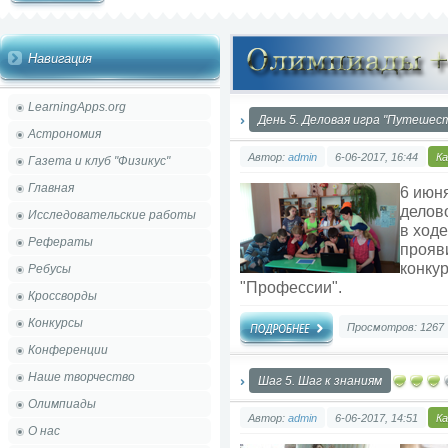
Навигация
LearningApps.org
День 5. Деловая игра "Путешес
Астрономия
Автор:
admin
6-06-2017, 16:44
К
Газета и клуб "Физикус"
Главная
6 июн
делов
Исследовательские работы
в ход
Рефераты
прояв
конкур
Ребусы
"Профессии".
Кроссворды
Конкурсы
Просмотров: 1267
Конференции
Наше творчество
Шаг 5. Шаг к знаниям
Олимпиады
Автор:
admin
6-06-2017, 14:51
К
О нас