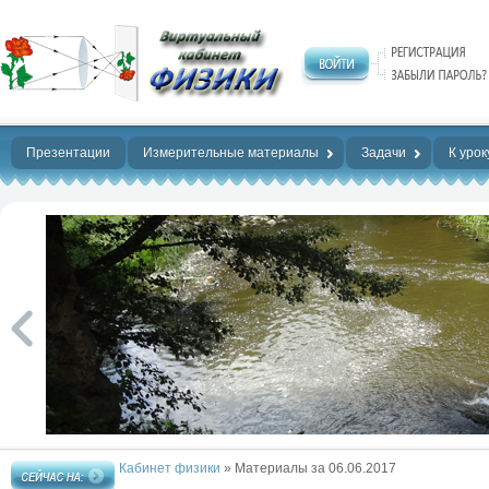
Нет предела
совершенству!
Презентации
Измерительные материалы
Задачи
К урок
Кабинет физики
» Материалы за 06.06.2017