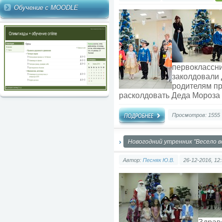
Обучение с MOODLE
первоклассни
заколдовали 
родителям пр
расколдовать Деда Мороза 
Просмотров: 1555
Новогодний утренник "Весело в
Автор:
Песняк Ю.В.
26-12-2016, 12