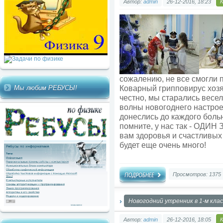
Автор:
admin
26-12-2016, 18:23
сожалению, не все смогли 
Коварный грипповирус хозя
Мы любим РЕБУСЫ!
честно, мы старались весел
волны новогоднего настрое
донеслись до каждого больн
помните, у нас так - ОДИН
вам здоровья и счастливых
будет еще очень много!
Просмотров: 1375
Новогодний утренник в 1-м кла
Автор:
admin
26-12-2016, 18:05