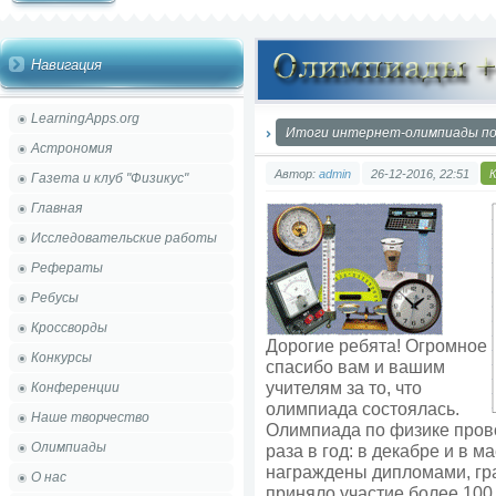
Навигация
LearningApps.org
Итоги интернет-олимпиады по 
Астрономия
Автор:
admin
26-12-2016, 22:51
Газета и клуб "Физикус"
Главная
Исследовательские работы
Рефераты
Ребусы
Кроссворды
Дорогие ребята! Огромное
Конкурсы
спасибо вам и вашим
учителям за то, что
Конференции
олимпиада состоялась.
Наше творчество
Олимпиада по физике прово
Олимпиады
раза в год: в декабре и в 
награждены дипломами, гр
О нас
приняло участие более 100