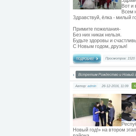
Здрав
Вот и 
Всем 
Здравствуй, ёлка - милый го
Примите пожелания-
Без них никак нельзя.
Будьте здоровы и счастлив
С Новым годом, друзья!
Просмотров: 1520
Встретим Рождество и Новый г
Автор:
admin
26-12-2016, 11:09
К
Респу
Новый год!» на втором эта
района.