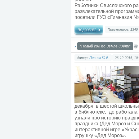
Работники Свислочского ра
развлекательной программо
посетили ГУО «Гимназия №1
Просмотров: 1340
"Новый год по Земле идёт!"
Автор:
Песняк Ю.В.
26-12-2016, 10
декабря, в шестой школьны
в библиотеке, где работал
узнали про историю праздн
праздника (Дед Мороз и Сне
интерактивной игре «Украс
игрушку «Дед Мороз».