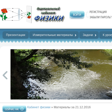
Нет предела
совершенству!
Презентации
Измерительные материалы
Задачи
К урок
Кабинет физики
» Материалы за 21.12.2016