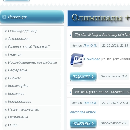
Навигация
LearningApps.org
Tips for Writing a Summary of a Ne
Астрономия
Автор:
Лях О.И.
21-12-2016, 21:38
Газета и клуб "Физикус"
Главная
Download
[25 Kb] (cкачиван
Исследовательские работы
Рефераты
Просмотров: 804
Ребусы
Кроссворды
We wish you a merry Christmas! So
Конкурсы
Конференции
Автор:
Лях О.И.
21-12-2016, 20:28
Наше творчество
Watch the video!
Олимпиады
Просмотров: 780
О нас