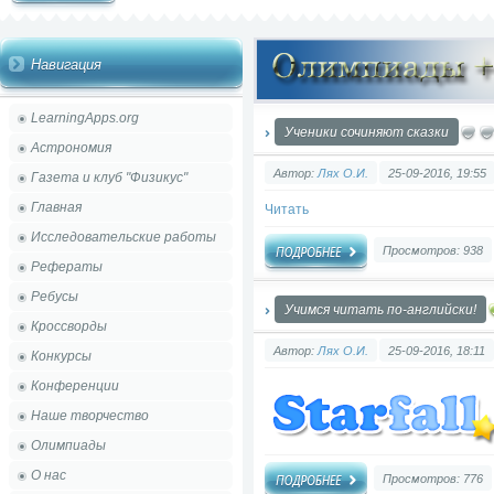
Навигация
LearningApps.org
Ученики сочиняют сказки
Астрономия
Автор:
Лях О.И.
25-09-2016, 19:55
Газета и клуб "Физикус"
Главная
Читать
Исследовательские работы
Просмотров: 938
Рефераты
Ребусы
Учимся читать по-английски!
Кроссворды
Автор:
Лях О.И.
25-09-2016, 18:11
Конкурсы
Конференции
Наше творчество
Олимпиады
О нас
Просмотров: 776