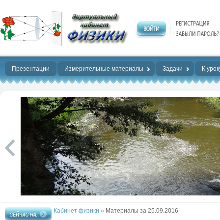
Нет предела
совершенству!
Презентации
Измерительные материалы
Задачи
К урок
Кабинет физики
» Материалы за 25.09.2016