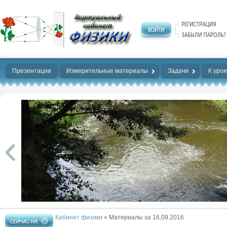
Нет предела
совершенству!
Презентации
Измерительные материалы
Задачи
К урок
Кабинет физики
» Материалы за 16.09.2016