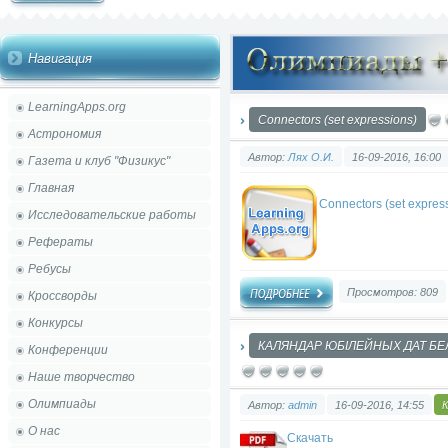
Навигация
LearningApps.org
Connectors (set expressions)
Астрономия
Автор:
Лях О.И.
16-09-2016, 16:00
Газета и клуб "Физикус"
Главная
Connectors (set expres
Исследовательские работы
Рефераты
Ребусы
Просмотров: 809
Кроссворды
Конкурсы
КАЛЯНДАР ЮБІЛЕЙНЫХ ДАТ БЕЛА
Конференции
Наше творчество
Олимпиады
Автор:
admin
16-09-2016, 14:55
О нас
Скачать