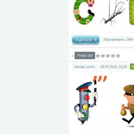
Просмотров: 1348
Ребус 88
Автор:
admin
18-07-2016, 10:26