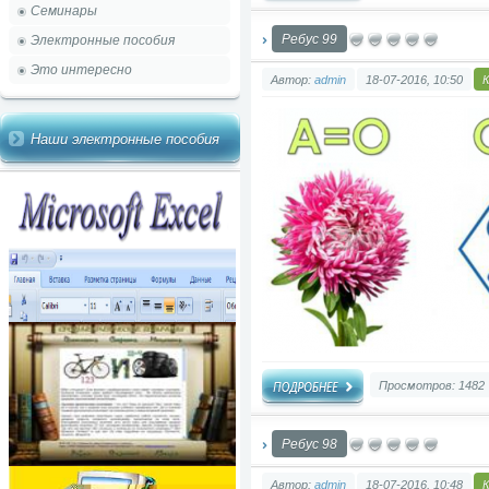
Семинары
Ребус 99
Электронные пособия
Это интересно
Автор:
admin
18-07-2016, 10:50
Наши электронные пособия
Просмотров: 1482
Ребус 98
Автор:
admin
18-07-2016, 10:48