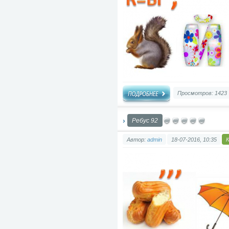
Просмотров: 1423
Ребус 92
Автор:
admin
18-07-2016, 10:35