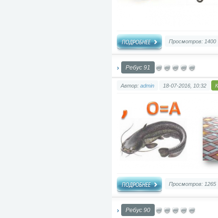
Просмотров: 1400
Ребус 91
Автор:
admin
18-07-2016, 10:32
Просмотров: 1265
Ребус 90