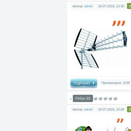
Автор:
admin
18-07-2016, 10:30
Просмотров: 1139
Ребус 89
Автор:
admin
18-07-2016, 10:28