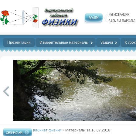
Нет предела
совершенству!
Презентации
Измерительные материалы
Задачи
К урок
Кабинет физики
» Материалы за 18.07.2016