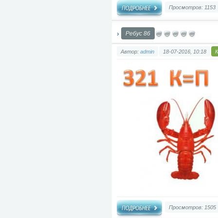
Просмотров: 1153
Ребус 86
Автор:
admin
18-07-2016, 10:18
Просмотров: 1505