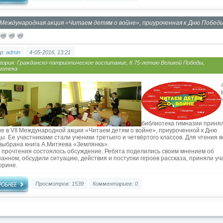
I Международная акция «Читаем детям о войне», приуроченная к Дню Побед
р:
admin
4-05-2016, 13:21
гория:
Гражданско-патриотическое воспитание
,
К 75-летию Великой Победы
,
иотека
библиотека гимназии приня
ие в VII Международной акции «Читаем детям о войне», приуроченной к Дню
ы. Ее участниками стали ученики третьего и четвёртого классов. Для чтения в
выбрана книга А.Митяева «Землянка».
 прочтения состоялось обсуждение. Ребята поделились своим мнением об
анном, обсудили ситуацию, действия и поступки героев рассказа, приняли уч
орине.
Просмотров: 1539
Комментариев: 0