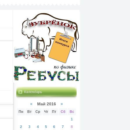
Календарь
«
Май 2016
»
Пн
Вт
Ср
Чт
Пт
Сб
Вс
1
2
3
4
5
6
7
8