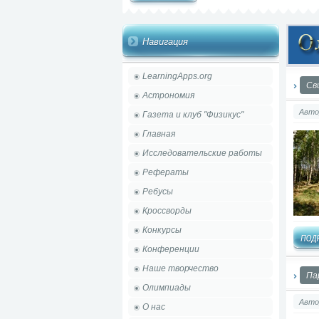
Навигация
LearningApps.org
Св
Астрономия
Авто
Газета и клуб "Физикус"
Главная
Исследовательские работы
Рефераты
Ребусы
Кроссворды
Конкурсы
Конференции
Наше творчество
Па
Олимпиады
Авто
О нас