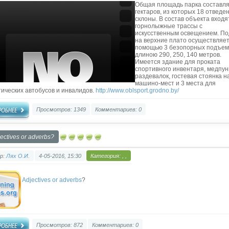
Общая площадь парка составля
гектаров, из которых 18 отведе
склоны. В состав объекта входя
горнолыжные трассы с
искусственным освещением. П
на верхние плато осуществляет
помощью 3 безопорных подъем
длиною 290, 250, 140 метров.
Имеется здание для проката
спортивного инвентаря, медпун
раздевалок, гостевая стоянка н
машино-мест и 3 места для
тических автобусов и инвалидов.
http://www.oblsport.grodno.by/
Просмотров: 1349
Комментариев: 0
ectives or adverbs?
р:
Лях О.И.
4-05-2016, 15:30
Категория:
,
,
Adjectives or adverbs
?
Просмотров: 872
Комментариев: 0