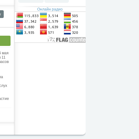
Онлайн радио
ы
4 мая
в 11
часов
ла
слух
астие