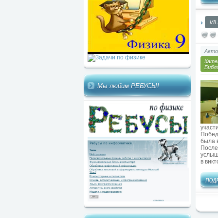
VI
Авто
Кате
Библ
Мы любим РЕБУСЫ!
участ
Побед
была 
После
услыш
в викт