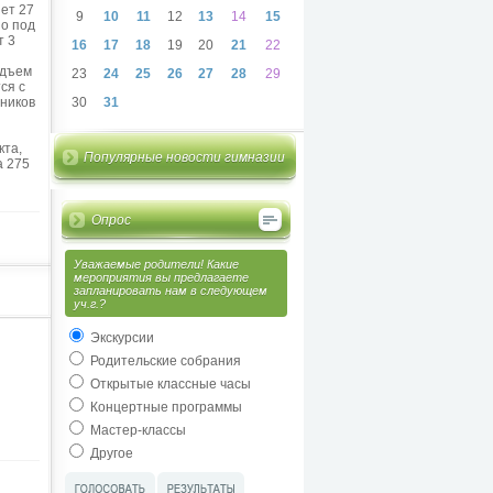
ет 27
9
10
11
12
13
14
15
но под
т 3
16
17
18
19
20
21
22
одъем
23
24
25
26
27
28
29
ся с
ников
30
31
кта,
Популярные новости гимназии
а 275
Опрос
Уважаемые родители! Какие
мероприятия вы предлагаете
запланировать нам в следующем
уч.г.?
Экскурсии
Родительские собрания
Открытые классные часы
Концертные программы
Мастер-классы
Другое