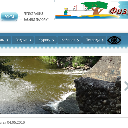
алы
Задачи
К уроку
Кабинет
Тетради
 за 04.05.2016