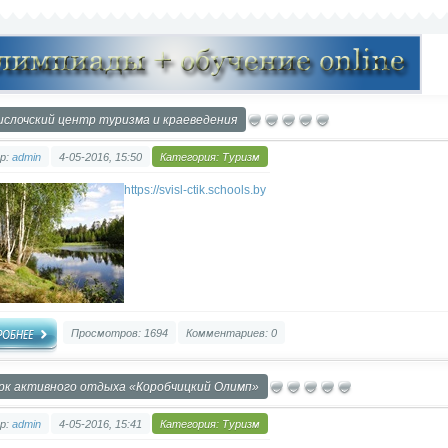
ислочский центр туризма и краеведения
р:
admin
4-05-2016, 15:50
Категория:
Туризм
https://svisl-ctik.schools.by
Просмотров: 1694
Комментариев: 0
рк активного отдыха «Коробчицкий Олимп»
р:
admin
4-05-2016, 15:41
Категория:
Туризм