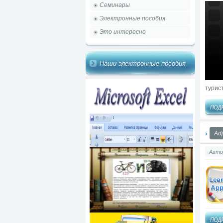
Семинары
Электронные пособия
Это интересно
Наши электронные пособия
турис
Adj
Авто