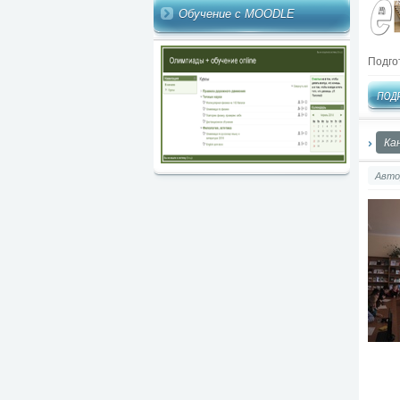
Обучение с MOODLE
Подго
Ка
Авто