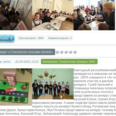
Просмотров: 1806
Комментариев: 0
нкурс «Спасатели глазами детей»
р:
admin
22-03-2016, 13:19
Категория:
Творчество
,
Конкурс
,
МЧС
Ежегодный республиканский
проводится в гимназии не п
раз. 100% учащихся 4 «А» к
приняли участие в данном
конкурсе. Гуляй Арсений и
Толканица Ангелина попроб
себя в роли юных поэтов и
представили на конкурс стих
Басалай Елена, Гринко Егор
нарисовали рисунки. А какие поделки приготовили ребя
нашего класса на конкурс! Калюта Влад, Рутковская Аня,
кова Дарья, Криштофик Ксюша, Жук Полина представили на конкурс технику 
кая Ангелина, Басалай Егор, Заборовский Александр удивили своими творчес