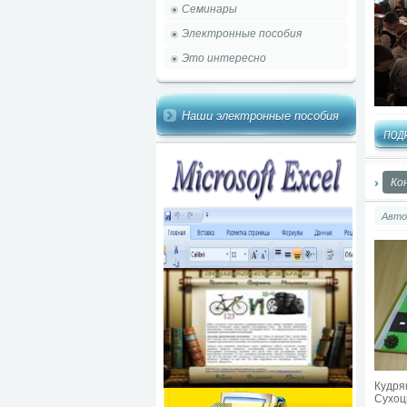
Семинары
Электронные пособия
Это интересно
Наши электронные пособия
Ко
Авто
Кудря
Сухоц