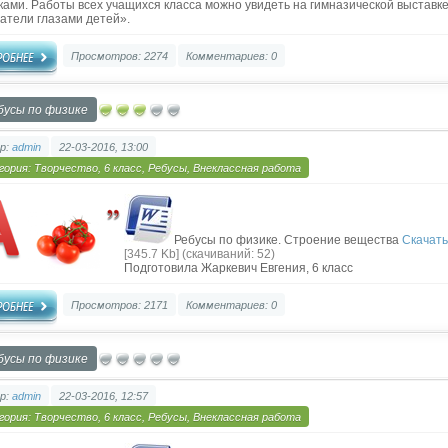
ками. Работы всех учащихся класса можно увидеть на гимназической выставк
атели глазами детей».
Просмотров: 2274
Комментариев: 0
бусы по физике
р:
admin
22-03-2016, 13:00
гория:
Творчество
,
6 класс
,
Ребусы
,
Внеклассная работа
Ребусы по физике. Строение вещества
Скачать
[345.7 Kb] (cкачиваний: 52)
Подготовила Жаркевич Евгения, 6 класс
Просмотров: 2171
Комментариев: 0
бусы по физике
р:
admin
22-03-2016, 12:57
гория:
Творчество
,
6 класс
,
Ребусы
,
Внеклассная работа