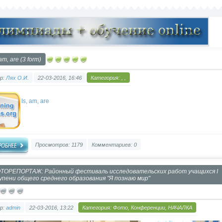
 am, are (3 form)
р:
Лях О.И.
22-03-2016, 16:46
Категория:
,
,
Is, am, are
Просмотров: 1179
Комментариев: 0
ТОРЕПОРТАЖ: Районный фестиваль исследовательских работ учащихся I
упени общего среднего образования "Я познаю мир"
р:
admin
22-03-2016, 13:22
Категория:
Фото
,
Конференции
,
НАЧАЛКА