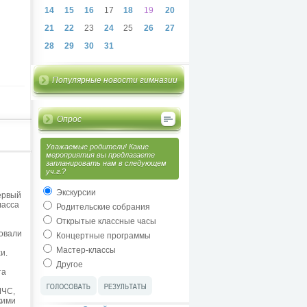
14
15
16
17
18
19
20
21
22
23
24
25
26
27
28
29
30
31
Популярные новости гимназии
Опрос
Уважаемые родители! Какие
мероприятия вы предлагаете
запланировать нам в следующем
уч.г.?
Экскурсии
ервый
ласса
Родительские собрания
Открытые классные часы
овали
Концертные программы
Мастер-классы
и.
Другое
та
МЧС,
кими