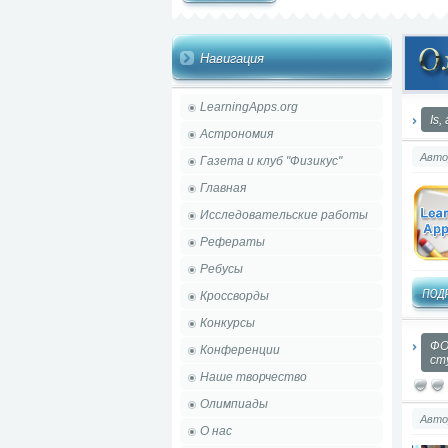
Навигация
LearningApps.org
Is,
Астрономия
Авто
Газета и клуб "Физикус"
Главная
Исследовательские работы
Рефераты
Ребусы
Кроссворды
Конкурсы
ФО
Конференции
ст
Наше творчество
Олимпиады
Авто
О нас