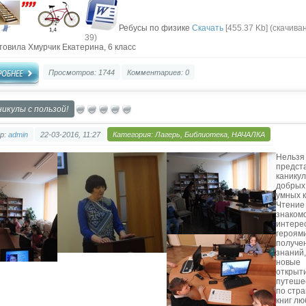
Ребусы по физике
Скачать
[455.37 Kb] (cкачива
39)
товила Хмурчик Екатерина, 6 класс
Просмотров: 1744
Комментариев: 0
никулы с пользой!
р:
admin
22-03-2016, 11:27
Категория:
Лагерь
,
Библиотека
,
НАЧАЛКА
Нельзя
предст
канику
добрых
умных к
Чтение 
знакомс
интере
героями
получе
знаний,
новые
открыти
путеше
по стр
книг л