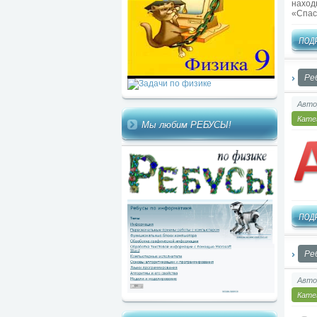
наход
«Спас
Ре
Авто
Кате
Мы любим РЕБУСЫ!
Ре
Авто
Кате