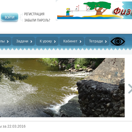
алы
Задачи
К уроку
Кабинет
Тетради
 за 22.03.2016