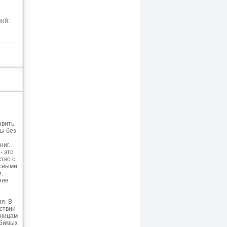
ний:
авить
лы без
ниг.
- это
тво с
сными
,
ние
я. В
ствии
аницам
юбимых