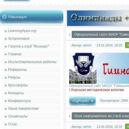
Навигация
LearningApps.org
Официальный сайт МАОУ "Гимна
Астрономия
Автор:
admin
13-01-2016, 16:18
Газета и клуб "Физикус"
Главная
Исследовательские работы
Рефераты
Ребусы
Кроссворды
Официальный сайт МАОУ "Гимназия
! Хорошая методическая копилка
Конкурсы
Конференции
Просмотров: 1969
Наше творчество
Урок информатики во 2-м Б кла
Олимпиады
О нас
Автор:
admin
13-01-2016, 15:33