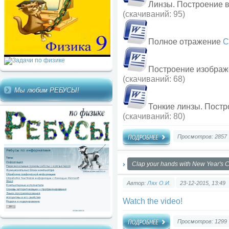
Линзы. Построение в
(cкачиваний: 95)
Полное отражение
С
Построение изображ
(cкачиваний: 68)
Мы любим РЕБУСЫ!
Тонкие линзы. Пост
(cкачиваний: 80)
Просмотров: 2857
Clap your hands with New Year's C
Автор:
Лях О.И.
23-12-2015, 13:49
Watch the video!
Просмотров: 1299