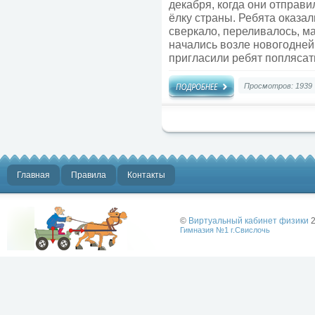
декабря, когда они отправ
ёлку страны. Ребята оказал
сверкало, переливалось, м
начались возле новогодней
пригласили ребят поплясать
Просмотров: 1939
Главная
Правила
Контакты
©
Виртуальный кабинет физики
2
Гимназия №1 г.Свислочь
Лучше физики
может быть
только физика