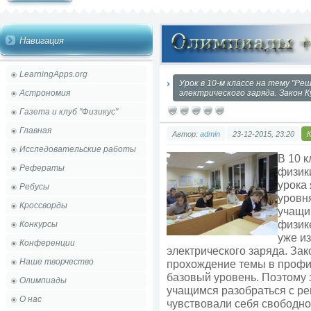
Навигация
LearningApps.org
Урок в 10-м классе на тему "Ре
Астрономия
электрического заряда. Закон К
Газета и клуб "Физикус"
Главная
Автор:
admin
23-12-2015, 23:20
Исследовательские работы
В 10 
Рефераты
физик
урока 
Ребусы
уровн
Кроссворды
учащи
физик
Конкурсы
уже и
Конференции
электрического заряда. Зак
Наше творчество
прохождение темы в профи
базовый уровень. Поэтому
Олимпиады
учащимся разобраться с ре
О нас
чувствовали себя свободно