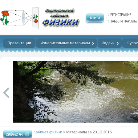
Нет предела
совершенству!
Презентации
Измерительные материалы
Задачи
К урок
Кабинет физики
» Материалы за 23.12.2015