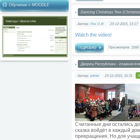
Обучение с MOODLE
Dancing Christmas Tree (Christmas
Автор:
Лях О.И.
23-12-2015, 13:17
Watch the video!
Просмотров: 1006
Дворец Республики - главная ё
Автор:
admin
23-12-2015, 10:31
Считанные дни остались до
сказка войдёт в каждый до
превращения. Но для учащих