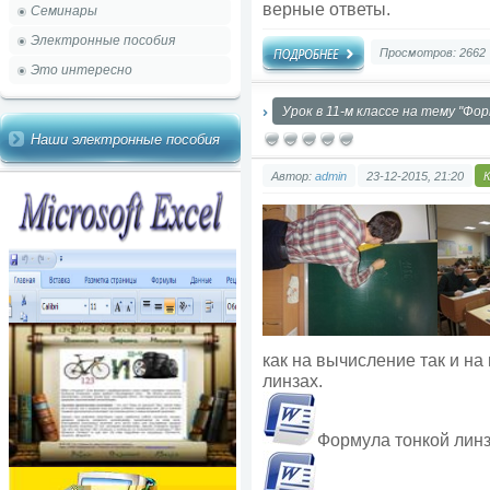
верные ответы.
Семинары
Электронные пособия
Просмотров: 2662
Это интересно
Урок в 11-м классе на тему "Ф
Наши электронные пособия
Автор:
admin
23-12-2015, 21:20
как на вычисление так и на
линзах.
Формула тонкой лин