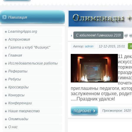
Навигация
LearningApps.org
С юбилеем! Гимназии 210!
Астрономия
Автор:
admin
12-12-2015, 15:01
Газета и клуб "Физикус"
Главная
11 де
искусс
Исследовательские работы
торже
Рефераты
празд
гимна
Ребусы
почет
Кроссворды
приглашены педагоги, кото
заслуженном отдыхе, родит
Конкурсы
.....Праздник удался!
Конференции
Просмотров: 1620
Наше творчество
Олимпиады
О нас