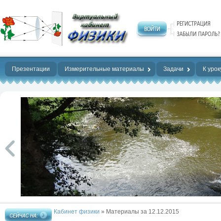
Нет предела
совершенству!
Презентации
Измерительные материалы
Задачи
К урок
Кабинет физики
» Материалы за 12.12.2015