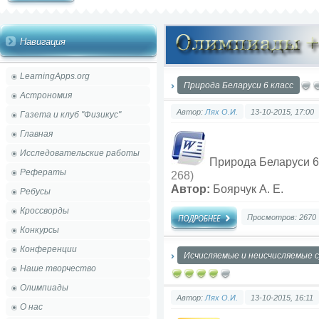
Навигация
LearningApps.org
Природа Беларуси 6 класс
Астрономия
Автор:
Лях О.И.
13-10-2015, 17:00
Газета и клуб "Физикус"
Главная
Исследовательские работы
Природа Беларуси 6
Рефераты
268)
Автор:
Боярчук А. Е.
Ребусы
Кроссворды
Просмотров: 2670
Конкурсы
Конференции
Исчисляемые и неисчисляемые с
Наше творчество
Олимпиады
Автор:
Лях О.И.
13-10-2015, 16:11
О нас