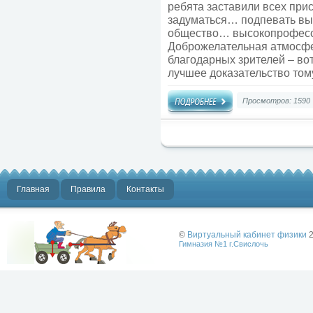
ребята заставили всех пр
задуматься… подпевать вы
общество… высокопрофесс
Доброжелательная атмосфе
благодарных зрителей – во
лучшее доказательство тому
Просмотров: 1590
Главная
Правила
Контакты
©
Виртуальный кабинет физики
2
Гимназия №1 г.Свислочь
Лучше физики
может быть
только физика