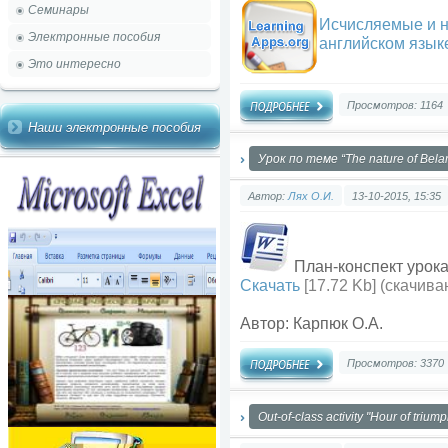
Семинары
Исчисляемые и 
Электронные пособия
английском языке
Это интересно
Просмотров: 1164
Наши электронные пособия
Урок по теме “The nature of Belar
Автор:
Лях О.И.
13-10-2015, 15:35
План-конспект урока 
Скачать
[17.72 Kb] (cкачива
Автор: Карпюк О.А.
Просмотров: 3370
Out-of-class activity "Hour of trium