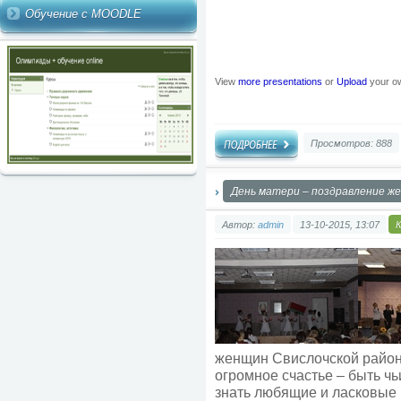
Обучение с MOODLE
View
more presentations
or
Upload
your o
Просмотров: 888
День матери – поздравление ж
Автор:
admin
13-10-2015, 13:07
женщин Свислочской район
огромное счастье – быть чь
знать любящие и ласковые