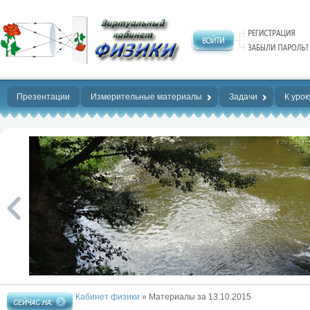
Нет предела
совершенству!
Презентации
Измерительные материалы
Задачи
К урок
Кабинет физики
» Материалы за 13.10.2015